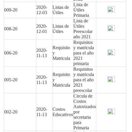
Lista de
2020-
Listas de
009-20
Útiles
12-03
Útiles
Primaria
Lista de
2020-
Listas de
Útiles
008-20
12-01
Útiles
Preescolar
año 2021
Requisitos
Requisito
y matricula
2020-
006-20
y
para el año
11-13
Matricula
2021
primaria
Requisitos
Requisito
y matricula
2020-
005-20
y
para el año
11-13
Matricula
2021
preescolar
Circula de
Costos
Autorizados
2020-
Costos
002-20
por
11-13
Educativos
secretaria
para
Primaria