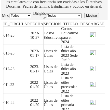
las circulares que con frecuencia son enviadas a los Directivos,
Docentes, Padres de familia, Estudiantes y publico en general.
Dirigido
Mes:
a:
ID_CIRCULAR
FECHA
SECCION
TITULO
DESCARGAR
Costos
2023-
Costos
Educativos
014-23
10-27
Educativos
para el
2024
Lista de
2023-
Listas de
útiles año
013-23
01-17
Útiles
2023 Sede
Jardín
Lista de
2023-
Listas de
012-23
útiles año
01-17
Útiles
2023
Lista de
2022-
Listas de
útiles
011-22
01-20
Útiles
preescolar
2022
Lista de
2022-
Listas de
útiles
010-22
01-20
Útiles
primaria
2022